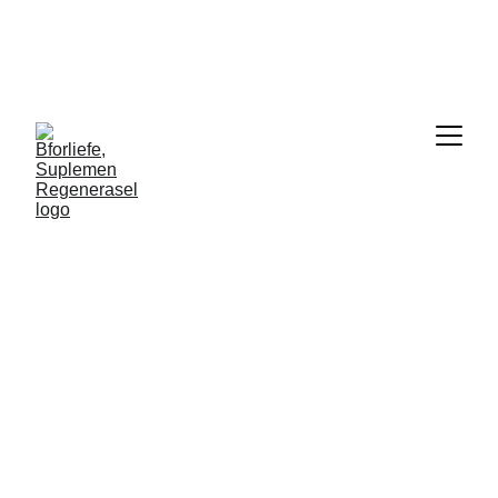
BForliefe, nutrisi 
regenerasel dengan konsep 
nutrigenomik